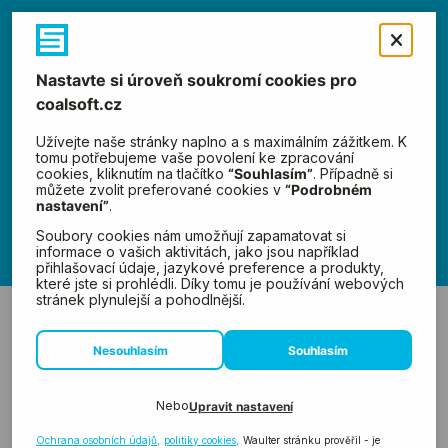
Menu
Novinky
←
Předchozí
Další
→
Gita Umová:
Jak se z Back